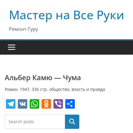
Перейти
Мастер на Все Руки
к
содержимому
Ремонт-Гуру
Альбер Камю — Чума
Роман, 1947, 336 стр. общество, власть и правда
T
V
W
O
Vi
О
el
K
h
d
b
т
e
at
n
er
п
Поиск
gr
s
o
р