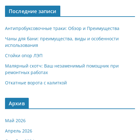
a
A
kl
а
Последние записи
m
p
a
в
p
ss
и
Антипробуксовочные траки: Обзор и Преимущества
ni
т
Чаны для бани: преимущества, виды и особенности
использования
ki
ь
Стойки опор ЛЭП
Малярный скотч: Ваш незаменимый помощник при
ремонтных работах
Откатные ворота с калиткой
Архив
Май 2026
Апрель 2026