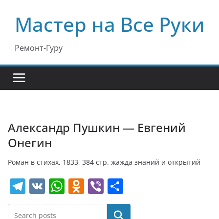
Перейти
Мастер на Все Руки
к
содержимому
Ремонт-Гуру
Александр Пушкин — Евгений
Онегин
Роман в стихах, 1833, 384 стр. жажда знаний и открытий
T
V
W
O
Vi
О
el
K
h
d
b
т
e
at
n
er
п
Поиск