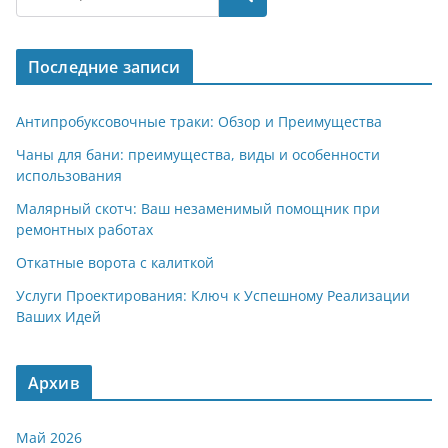
gr
s
o
р
a
A
kl
а
Последние записи
m
p
a
в
p
ss
и
Антипробуксовочные траки: Обзор и Преимущества
ni
т
Чаны для бани: преимущества, виды и особенности
использования
ki
ь
Малярный скотч: Ваш незаменимый помощник при
ремонтных работах
Откатные ворота с калиткой
Услуги Проектирования: Ключ к Успешному Реализации
Ваших Идей
Архив
Май 2026