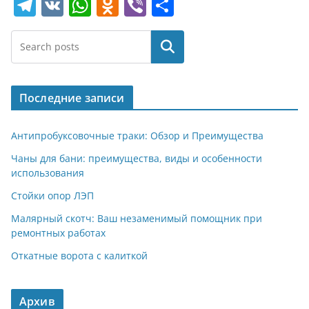
T
V
W
O
Vi
О
el
K
h
d
b
т
e
at
n
er
п
Поиск
gr
s
o
р
a
A
kl
а
Последние записи
m
p
a
в
p
ss
и
Антипробуксовочные траки: Обзор и Преимущества
ni
т
Чаны для бани: преимущества, виды и особенности
использования
ki
ь
Стойки опор ЛЭП
Малярный скотч: Ваш незаменимый помощник при
ремонтных работах
Откатные ворота с калиткой
Архив