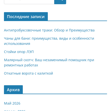
gr
s
o
р
a
A
kl
а
Последние записи
m
p
a
в
p
ss
и
Антипробуксовочные траки: Обзор и Преимущества
ni
т
Чаны для бани: преимущества, виды и особенности
использования
ki
ь
Стойки опор ЛЭП
Малярный скотч: Ваш незаменимый помощник при
ремонтных работах
Откатные ворота с калиткой
Архив
Май 2026