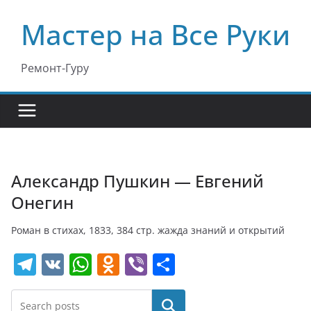
Перейти
Мастер на Все Руки
к
содержимому
Ремонт-Гуру
Александр Пушкин — Евгений
Онегин
Роман в стихах, 1833, 384 стр. жажда знаний и открытий
T
V
W
O
Vi
О
el
K
h
d
b
т
e
at
n
er
п
Поиск