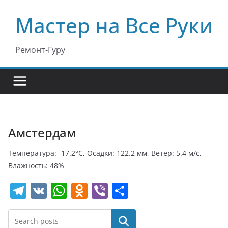
Перейти
Мастер на Все Руки
к
содержимому
Ремонт-Гуру
Амстердам
Температура: -17.2°C, Осадки: 122.2 мм, Ветер: 5.4 м/с,
Влажность: 48%
T
V
W
O
Vi
О
el
K
h
d
b
т
e
at
n
er
п
Поиск