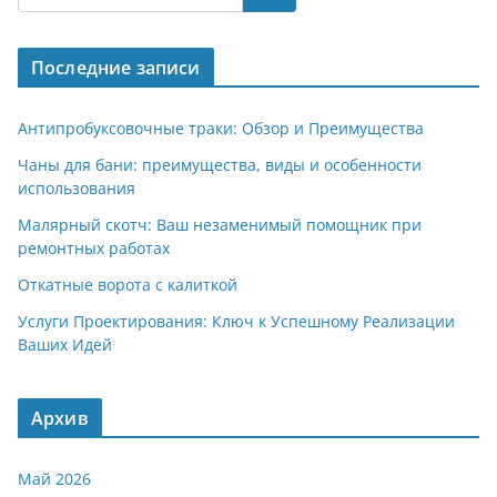
gr
s
o
р
a
A
kl
а
Последние записи
m
p
a
в
p
ss
и
Антипробуксовочные траки: Обзор и Преимущества
ni
т
Чаны для бани: преимущества, виды и особенности
использования
ki
ь
Малярный скотч: Ваш незаменимый помощник при
ремонтных работах
Откатные ворота с калиткой
Услуги Проектирования: Ключ к Успешному Реализации
Ваших Идей
Архив
Май 2026