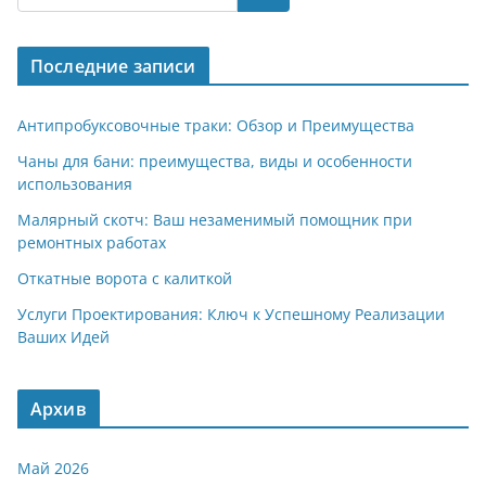
gr
s
o
р
a
A
kl
а
Последние записи
m
p
a
в
p
ss
и
Антипробуксовочные траки: Обзор и Преимущества
ni
т
Чаны для бани: преимущества, виды и особенности
использования
ki
ь
Малярный скотч: Ваш незаменимый помощник при
ремонтных работах
Откатные ворота с калиткой
Услуги Проектирования: Ключ к Успешному Реализации
Ваших Идей
Архив
Май 2026