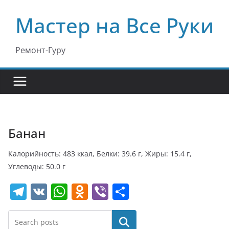
Перейти
Мастер на Все Руки
к
содержимому
Ремонт-Гуру
Банан
Калорийность: 483 ккал, Белки: 39.6 г, Жиры: 15.4 г,
Углеводы: 50.0 г
T
V
W
O
Vi
О
el
K
h
d
b
т
e
at
n
er
п
Поиск