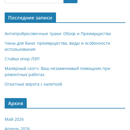
gr
s
o
р
a
A
kl
а
Последние записи
m
p
a
в
p
ss
и
Антипробуксовочные траки: Обзор и Преимущества
ni
т
Чаны для бани: преимущества, виды и особенности
использования
ki
ь
Стойки опор ЛЭП
Малярный скотч: Ваш незаменимый помощник при
ремонтных работах
Откатные ворота с калиткой
Архив
Май 2026
Апрель 2026