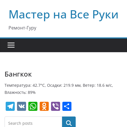
Перейти
Мастер на Все Руки
к
содержимому
Ремонт-Гуру
Бангкок
Температура: 42.7°C, Осадки: 219.9 мм, Ветер: 18.6 м/с,
Влажность: 89%
T
V
W
O
Vi
О
el
K
h
d
b
т
e
at
n
er
п
Поиск