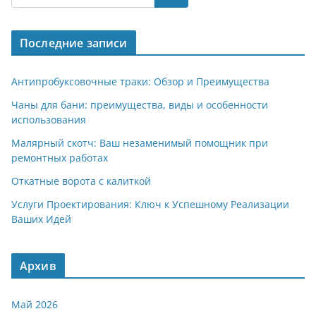
gr
s
o
р
a
A
kl
а
Последние записи
m
p
a
в
p
ss
и
Антипробуксовочные траки: Обзор и Преимущества
ni
т
Чаны для бани: преимущества, виды и особенности
использования
ki
ь
Малярный скотч: Ваш незаменимый помощник при
ремонтных работах
Откатные ворота с калиткой
Услуги Проектирования: Ключ к Успешному Реализации
Ваших Идей
Архив
Май 2026