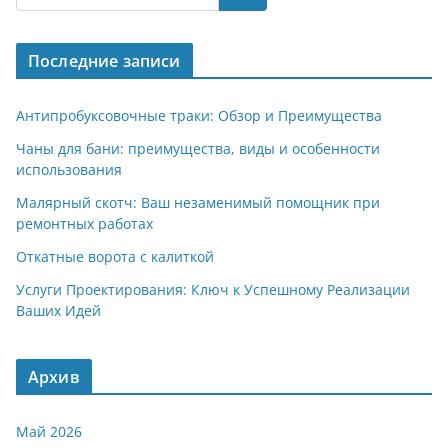
gr
s
o
р
a
A
kl
а
Последние записи
m
p
a
в
p
ss
и
Антипробуксовочные траки: Обзор и Преимущества
ni
т
Чаны для бани: преимущества, виды и особенности
использования
ki
ь
Малярный скотч: Ваш незаменимый помощник при
ремонтных работах
Откатные ворота с калиткой
Услуги Проектирования: Ключ к Успешному Реализации
Ваших Идей
Архив
Май 2026