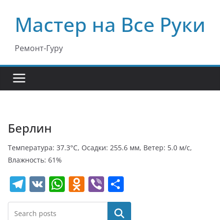
Перейти
Мастер на Все Руки
к
содержимому
Ремонт-Гуру
Берлин
Температура: 37.3°C, Осадки: 255.6 мм, Ветер: 5.0 м/с,
Влажность: 61%
T
V
W
O
Vi
О
el
K
h
d
b
т
e
at
n
er
п
Поиск