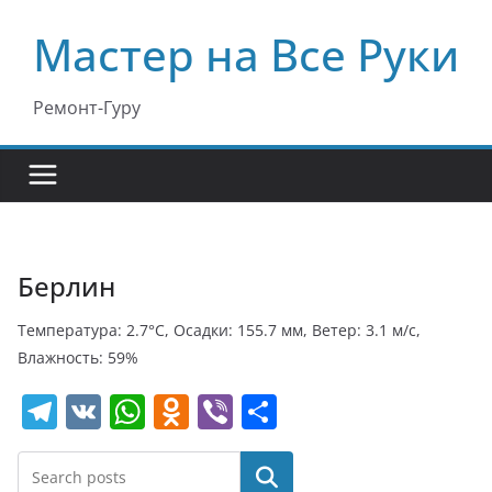
Перейти
Мастер на Все Руки
к
содержимому
Ремонт-Гуру
Берлин
Температура: 2.7°C, Осадки: 155.7 мм, Ветер: 3.1 м/с,
Влажность: 59%
T
V
W
O
Vi
О
el
K
h
d
b
т
e
at
n
er
п
Поиск