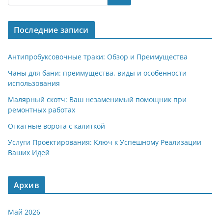
gr
s
o
р
a
A
kl
а
Последние записи
m
p
a
в
p
ss
и
Антипробуксовочные траки: Обзор и Преимущества
ni
т
Чаны для бани: преимущества, виды и особенности
использования
ki
ь
Малярный скотч: Ваш незаменимый помощник при
ремонтных работах
Откатные ворота с калиткой
Услуги Проектирования: Ключ к Успешному Реализации
Ваших Идей
Архив
Май 2026