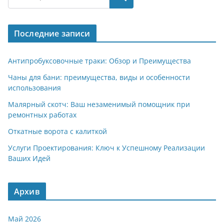
gr
s
o
р
a
A
kl
а
Последние записи
m
p
a
в
p
ss
и
Антипробуксовочные траки: Обзор и Преимущества
ni
т
Чаны для бани: преимущества, виды и особенности
использования
ki
ь
Малярный скотч: Ваш незаменимый помощник при
ремонтных работах
Откатные ворота с калиткой
Услуги Проектирования: Ключ к Успешному Реализации
Ваших Идей
Архив
Май 2026