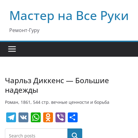
Перейти
Мастер на Все Руки
к
содержимому
Ремонт-Гуру
Чарльз Диккенс — Большие
надежды
Роман, 1861, 544 стр. вечные ценности и борьба
T
V
W
O
Vi
О
el
K
h
d
b
т
e
at
n
er
п
Поиск