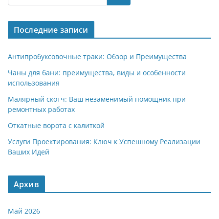
gr
s
o
р
a
A
kl
а
Последние записи
m
p
a
в
p
ss
и
Антипробуксовочные траки: Обзор и Преимущества
ni
т
Чаны для бани: преимущества, виды и особенности
использования
ki
ь
Малярный скотч: Ваш незаменимый помощник при
ремонтных работах
Откатные ворота с калиткой
Услуги Проектирования: Ключ к Успешному Реализации
Ваших Идей
Архив
Май 2026