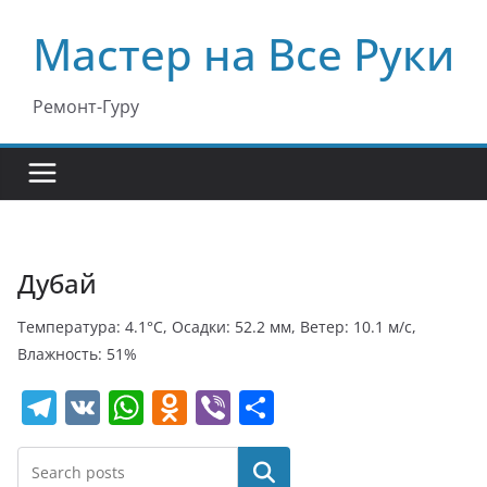
Перейти
Мастер на Все Руки
к
содержимому
Ремонт-Гуру
Дубай
Температура: 4.1°C, Осадки: 52.2 мм, Ветер: 10.1 м/с,
Влажность: 51%
T
V
W
O
Vi
О
el
K
h
d
b
т
e
at
n
er
п
Поиск