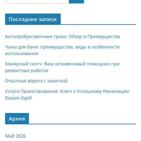
gr
s
o
р
a
A
kl
а
Последние записи
m
p
a
в
p
ss
и
Антипробуксовочные траки: Обзор и Преимущества
ni
т
Чаны для бани: преимущества, виды и особенности
использования
ki
ь
Малярный скотч: Ваш незаменимый помощник при
ремонтных работах
Откатные ворота с калиткой
Услуги Проектирования: Ключ к Успешному Реализации
Ваших Идей
Архив
Май 2026