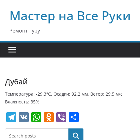
Перейти
Мастер на Все Руки
к
содержимому
Ремонт-Гуру
Дубай
Температура: -29.3°C, Осадки: 92.2 мм, Ветер: 29.5 м/с,
Влажность: 35%
T
V
W
O
Vi
О
el
K
h
d
b
т
e
at
n
er
п
Поиск