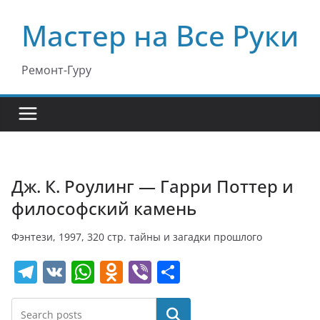
Перейти
Мастер на Все Руки
к
содержимому
Ремонт-Гуру
Дж. К. Роулинг — Гарри Поттер и
философский камень
Фэнтези, 1997, 320 стр. тайны и загадки прошлого
T
V
W
O
Vi
О
el
K
h
d
b
т
e
at
n
er
п
Поиск