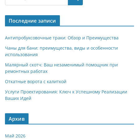
gr
s
o
р
a
A
kl
а
Последние записи
m
p
a
в
p
ss
и
Антипробуксовочные траки: Обзор и Преимущества
ni
т
Чаны для бани: преимущества, виды и особенности
использования
ki
ь
Малярный скотч: Ваш незаменимый помощник при
ремонтных работах
Откатные ворота с калиткой
Услуги Проектирования: Ключ к Успешному Реализации
Ваших Идей
Архив
Май 2026