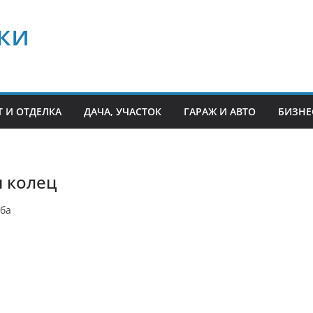
ки
 И ОТДЕЛКА
ДАЧА, УЧАСТОК
ГАРАЖ И АВТО
БИЗНЕ
н колец
ьба