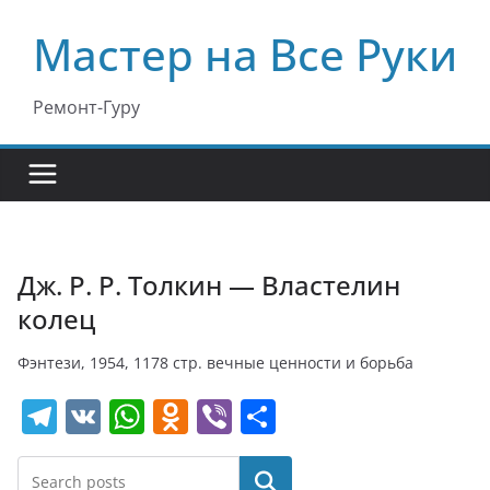
Перейти
Мастер на Все Руки
к
содержимому
Ремонт-Гуру
Дж. Р. Р. Толкин — Властелин
колец
Фэнтези, 1954, 1178 стр. вечные ценности и борьба
T
V
W
O
Vi
О
el
K
h
d
b
т
e
at
n
er
п
Поиск