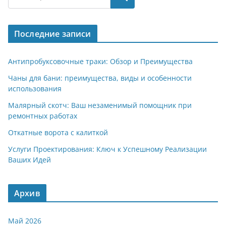
gr
s
o
р
a
A
kl
а
Последние записи
m
p
a
в
p
ss
и
Антипробуксовочные траки: Обзор и Преимущества
ni
т
Чаны для бани: преимущества, виды и особенности
использования
ki
ь
Малярный скотч: Ваш незаменимый помощник при
ремонтных работах
Откатные ворота с калиткой
Услуги Проектирования: Ключ к Успешному Реализации
Ваших Идей
Архив
Май 2026