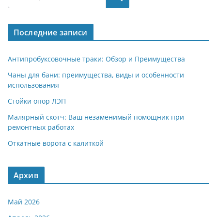
gr
s
o
р
a
A
kl
а
Последние записи
m
p
a
в
p
ss
и
Антипробуксовочные траки: Обзор и Преимущества
ni
т
Чаны для бани: преимущества, виды и особенности
использования
ki
ь
Стойки опор ЛЭП
Малярный скотч: Ваш незаменимый помощник при
ремонтных работах
Откатные ворота с калиткой
Архив
Май 2026