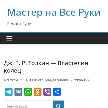
Перейти
Мастер на Все Руки
к
содержимому
Ремонт-Гуру
Дж. Р. Р. Толкин — Властелин
колец
Фэнтези, 1954, 1178 стр. жажда знаний и открытий
T
V
W
O
Vi
О
el
K
h
d
b
т
e
at
n
er
п
Поиск