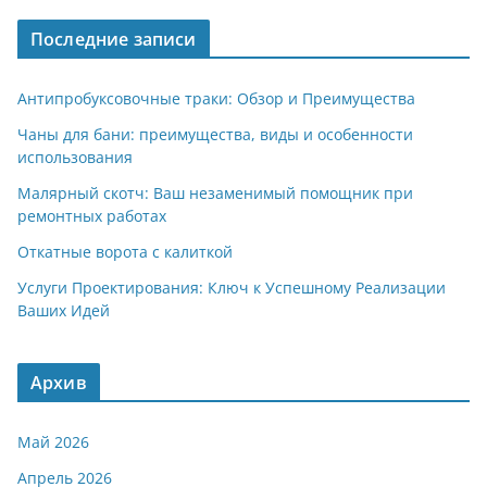
a
A
kl
а
Последние записи
m
p
a
в
p
ss
и
Антипробуксовочные траки: Обзор и Преимущества
ni
т
Чаны для бани: преимущества, виды и особенности
использования
ki
ь
Малярный скотч: Ваш незаменимый помощник при
ремонтных работах
Откатные ворота с калиткой
Услуги Проектирования: Ключ к Успешному Реализации
Ваших Идей
Архив
Май 2026
Апрель 2026