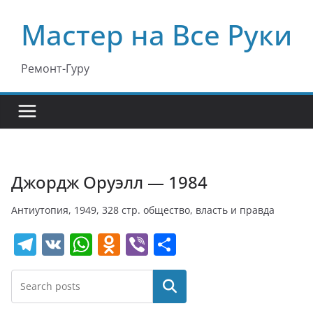
Перейти
Мастер на Все Руки
к
содержимому
Ремонт-Гуру
Джордж Оруэлл — 1984
Антиутопия, 1949, 328 стр. общество, власть и правда
T
V
W
O
Vi
О
el
K
h
d
b
т
e
at
n
er
п
Поиск
gr
s
o
р