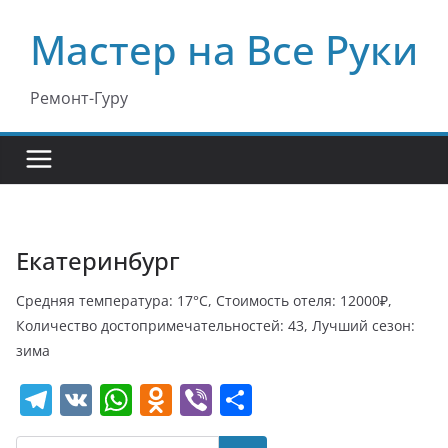
Перейти
Мастер на Все Руки
к
содержимому
Ремонт-Гуру
Екатеринбург
Средняя температура: 17°C, Стоимость отеля: 12000₽,
Количество достопримечательностей: 43, Лучший сезон:
зима
T
V
W
O
Vi
О
el
K
h
d
b
т