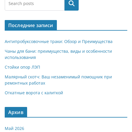
e
at
n
er
п
Поиск
gr
s
o
р
a
A
kl
а
Последние записи
m
p
a
в
p
ss
и
Антипробуксовочные траки: Обзор и Преимущества
ni
т
Чаны для бани: преимущества, виды и особенности
использования
ki
ь
Стойки опор ЛЭП
Малярный скотч: Ваш незаменимый помощник при
ремонтных работах
Откатные ворота с калиткой
Архив
Май 2026