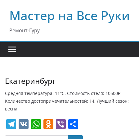
Перейти
Мастер на Все Руки
к
содержимому
Ремонт-Гуру
Екатеринбург
Средняя температура: 11°C, Стоимость отеля: 10500₽,
Количество достопримечательностей: 14, Лучший сезон:
весна
T
V
W
O
Vi
О
el
K
h
d
b
т