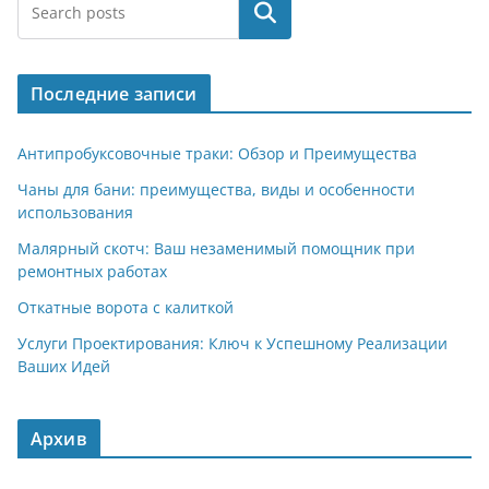
e
at
n
er
п
Поиск
gr
s
o
р
a
A
kl
а
Последние записи
m
p
a
в
p
ss
и
Антипробуксовочные траки: Обзор и Преимущества
ni
т
Чаны для бани: преимущества, виды и особенности
использования
ki
ь
Малярный скотч: Ваш незаменимый помощник при
ремонтных работах
Откатные ворота с калиткой
Услуги Проектирования: Ключ к Успешному Реализации
Ваших Идей
Архив