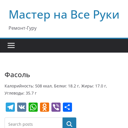
Перейти
Мастер на Все Руки
к
содержимому
Ремонт-Гуру
Фасоль
Калорийность: 508 ккал, Белки: 18.2 г, Жиры: 17.0 г,
Углеводы: 35.7 г
T
V
W
O
Vi
О
el
K
h
d
b
т
e
at
n
er
п
Поиск