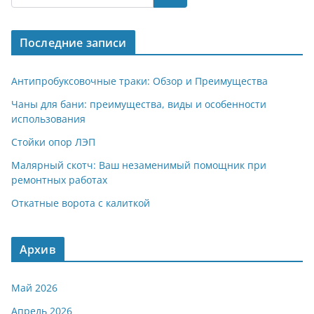
gr
s
o
р
a
A
kl
а
Последние записи
m
p
a
в
p
ss
и
Антипробуксовочные траки: Обзор и Преимущества
ni
т
Чаны для бани: преимущества, виды и особенности
использования
ki
ь
Стойки опор ЛЭП
Малярный скотч: Ваш незаменимый помощник при
ремонтных работах
Откатные ворота с калиткой
Архив
Май 2026
Апрель 2026