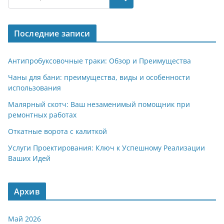
gr
s
o
р
a
A
kl
а
Последние записи
m
p
a
в
p
ss
и
Антипробуксовочные траки: Обзор и Преимущества
ni
т
Чаны для бани: преимущества, виды и особенности
использования
ki
ь
Малярный скотч: Ваш незаменимый помощник при
ремонтных работах
Откатные ворота с калиткой
Услуги Проектирования: Ключ к Успешному Реализации
Ваших Идей
Архив
Май 2026