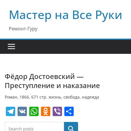
Перейти
Мастер на Все Руки
к
содержимому
Ремонт-Гуру
Фёдор Достоевский —
Преступление и наказание
Роман, 1866, 671 стр. жизнь, свобода, надежда
T
V
W
O
Vi
О
el
K
h
d
b
т
e
at
n
er
п
Поиск