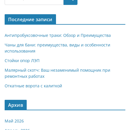
gr
s
o
р
a
A
kl
а
Последние записи
m
p
a
в
p
ss
и
Антипробуксовочные траки: Обзор и Преимущества
ni
т
Чаны для бани: преимущества, виды и особенности
использования
ki
ь
Стойки опор ЛЭП
Малярный скотч: Ваш незаменимый помощник при
ремонтных работах
Откатные ворота с калиткой
Архив
Май 2026