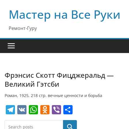
Перейти
Мастер на Все Руки
к
содержимому
Ремонт-Гуру
Фрэнсис Скотт Фицджеральд —
Великий Гэтсби
Роман, 1925, 218 стр. вечные ценности и борьба
T
V
W
O
Vi
О
el
K
h
d
b
т
e
at
n
er
п
Поиск