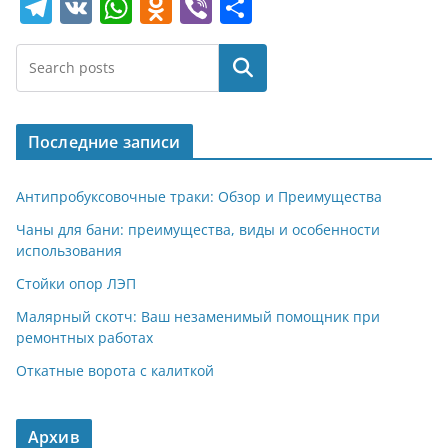
T
V
W
O
Vi
О
el
K
h
d
b
т
e
at
n
er
п
Поиск
gr
s
o
р
a
A
kl
а
Последние записи
m
p
a
в
p
ss
и
Антипробуксовочные траки: Обзор и Преимущества
ni
т
Чаны для бани: преимущества, виды и особенности
использования
ki
ь
Стойки опор ЛЭП
Малярный скотч: Ваш незаменимый помощник при
ремонтных работах
Откатные ворота с калиткой
Архив