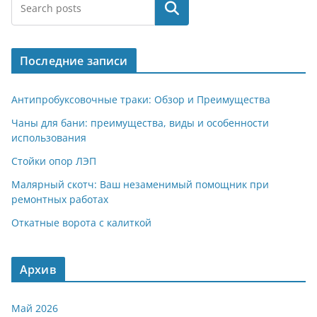
e
at
n
er
п
Поиск
gr
s
o
р
a
A
kl
а
Последние записи
m
p
a
в
p
ss
и
Антипробуксовочные траки: Обзор и Преимущества
ni
т
Чаны для бани: преимущества, виды и особенности
использования
ki
ь
Стойки опор ЛЭП
Малярный скотч: Ваш незаменимый помощник при
ремонтных работах
Откатные ворота с калиткой
Архив
Май 2026