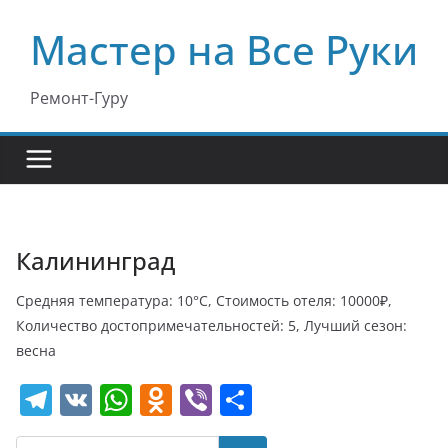
Перейти
Мастер на Все Руки
к
содержимому
Ремонт-Гуру
Калининград
Средняя температура: 10°C, Стоимость отеля: 10000₽,
Количество достопримечательностей: 5, Лучший сезон:
весна
T
V
W
O
Vi
О
el
K
h
d
b
т