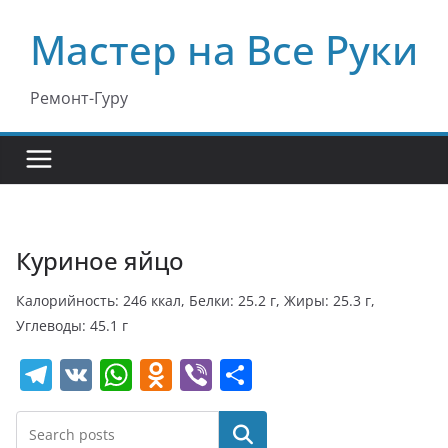
Перейти
Мастер на Все Руки
к
содержимому
Ремонт-Гуру
Куриное яйцо
Калорийность: 246 ккал, Белки: 25.2 г, Жиры: 25.3 г,
Углеводы: 45.1 г
T
V
W
O
Vi
О
el
K
h
d
b
т
e
at
n
er
п
Поиск