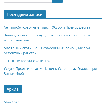
gr
s
o
р
a
A
kl
а
Последние записи
m
p
a
в
p
ss
и
Антипробуксовочные траки: Обзор и Преимущества
ni
т
Чаны для бани: преимущества, виды и особенности
использования
ki
ь
Малярный скотч: Ваш незаменимый помощник при
ремонтных работах
Откатные ворота с калиткой
Услуги Проектирования: Ключ к Успешному Реализации
Ваших Идей
Архив
Май 2026