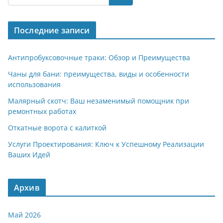
gr
s
o
р
a
A
kl
а
Последние записи
m
p
a
в
p
ss
и
Антипробуксовочные траки: Обзор и Преимущества
ni
т
Чаны для бани: преимущества, виды и особенности
использования
ki
ь
Малярный скотч: Ваш незаменимый помощник при
ремонтных работах
Откатные ворота с калиткой
Услуги Проектирования: Ключ к Успешному Реализации
Ваших Идей
Архив
Май 2026