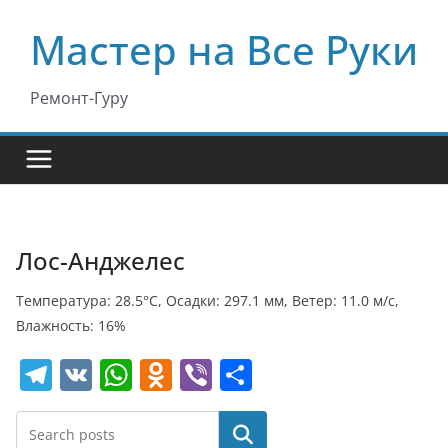
Перейти
Мастер на Все Руки
к
содержимому
Ремонт-Гуру
Лос-Анджелес
Температура: 28.5°C, Осадки: 297.1 мм, Ветер: 11.0 м/с,
Влажность: 16%
T
V
W
O
Vi
О
el
K
h
d
b
т
e
at
n
er
п
Поиск