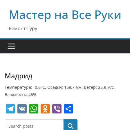
Перейти
Мастер на Все Руки
к
содержимому
Ремонт-Гуру
Мадрид
Температура: -0.6°C, Осадки: 159.7 мм, Ветер: 25.9 м/с,
Влажность: 45%
T
V
W
O
Vi
О
el
K
h
d
b
т
e
at
n
er
п
Поиск