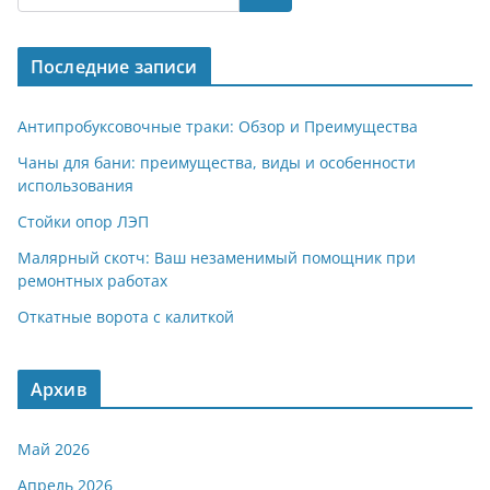
gr
s
o
р
a
A
kl
а
Последние записи
m
p
a
в
p
ss
и
Антипробуксовочные траки: Обзор и Преимущества
ni
т
Чаны для бани: преимущества, виды и особенности
использования
ki
ь
Стойки опор ЛЭП
Малярный скотч: Ваш незаменимый помощник при
ремонтных работах
Откатные ворота с калиткой
Архив
Май 2026
Апрель 2026