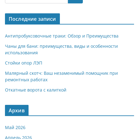
gr
s
o
р
a
A
kl
а
Последние записи
m
p
a
в
p
ss
и
Антипробуксовочные траки: Обзор и Преимущества
ni
т
Чаны для бани: преимущества, виды и особенности
использования
ki
ь
Стойки опор ЛЭП
Малярный скотч: Ваш незаменимый помощник при
ремонтных работах
Откатные ворота с калиткой
Архив
Май 2026
Апрель 2026