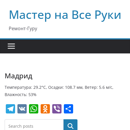
Перейти
Мастер на Все Руки
к
содержимому
Ремонт-Гуру
Мадрид
Температура: 29.2°C, Осадки: 108.7 мм, Ветер: 5.6 м/с,
Влажность: 53%
T
V
W
O
Vi
О
el
K
h
d
b
т
e
at
n
er
п
Поиск