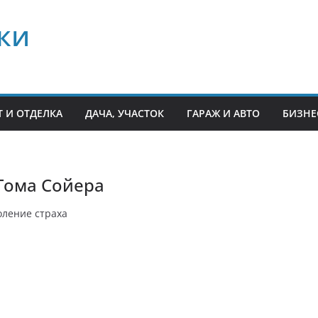
ки
 И ОТДЕЛКА
ДАЧА, УЧАСТОК
ГАРАЖ И АВТО
БИЗНЕ
Тома Сойера
оление страха