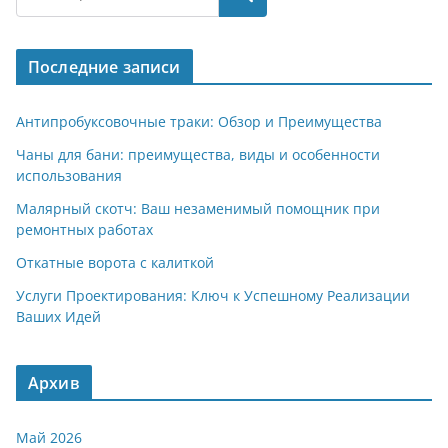
gr
s
o
р
a
A
kl
а
Последние записи
m
p
a
в
p
ss
и
Антипробуксовочные траки: Обзор и Преимущества
ni
т
Чаны для бани: преимущества, виды и особенности
использования
ki
ь
Малярный скотч: Ваш незаменимый помощник при
ремонтных работах
Откатные ворота с калиткой
Услуги Проектирования: Ключ к Успешному Реализации
Ваших Идей
Архив
Май 2026