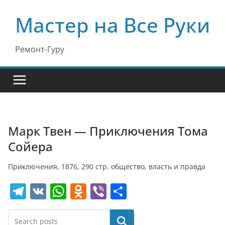
Перейти
Мастер на Все Руки
к
содержимому
Ремонт-Гуру
Марк Твен — Приключения Тома
Сойера
Приключения, 1876, 290 стр. общество, власть и правда
T
V
W
O
Vi
О
el
K
h
d
b
т
e
at
n
er
п
Поиск