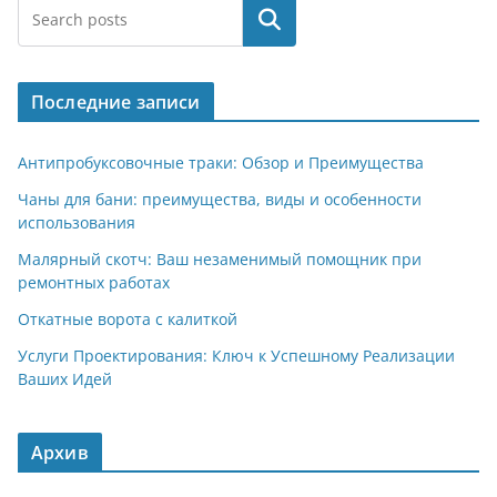
e
at
n
er
п
Поиск
gr
s
o
р
a
A
kl
а
Последние записи
m
p
a
в
p
ss
и
Антипробуксовочные траки: Обзор и Преимущества
ni
т
Чаны для бани: преимущества, виды и особенности
использования
ki
ь
Малярный скотч: Ваш незаменимый помощник при
ремонтных работах
Откатные ворота с калиткой
Услуги Проектирования: Ключ к Успешному Реализации
Ваших Идей
Архив