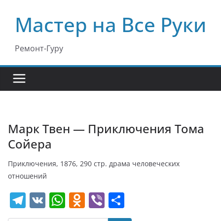
Перейти
Мастер на Все Руки
к
содержимому
Ремонт-Гуру
Марк Твен — Приключения Тома
Сойера
Приключения, 1876, 290 стр. драма человеческих
отношений
T
V
W
O
Vi
О
el
K
h
d
b
т