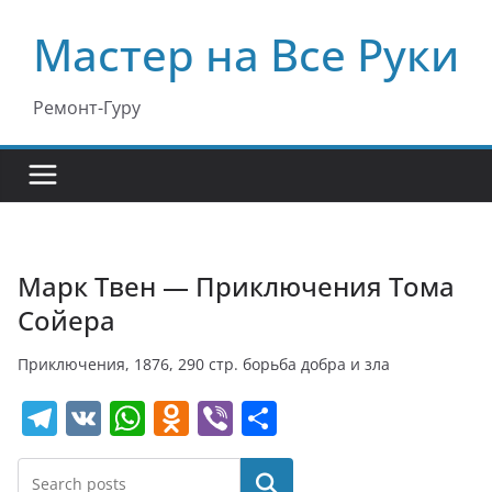
Перейти
Мастер на Все Руки
к
содержимому
Ремонт-Гуру
Марк Твен — Приключения Тома
Сойера
Приключения, 1876, 290 стр. борьба добра и зла
T
V
W
O
Vi
О
el
K
h
d
b
т
e
at
n
er
п
Поиск