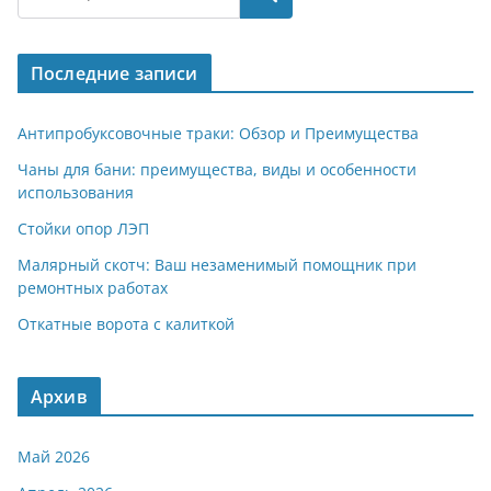
gr
s
o
р
a
A
kl
а
Последние записи
m
p
a
в
p
ss
и
Антипробуксовочные траки: Обзор и Преимущества
ni
т
Чаны для бани: преимущества, виды и особенности
использования
ki
ь
Стойки опор ЛЭП
Малярный скотч: Ваш незаменимый помощник при
ремонтных работах
Откатные ворота с калиткой
Архив
Май 2026