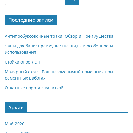
gr
s
o
р
a
A
kl
а
Последние записи
m
p
a
в
p
ss
и
Антипробуксовочные траки: Обзор и Преимущества
ni
т
Чаны для бани: преимущества, виды и особенности
использования
ki
ь
Стойки опор ЛЭП
Малярный скотч: Ваш незаменимый помощник при
ремонтных работах
Откатные ворота с калиткой
Архив
Май 2026