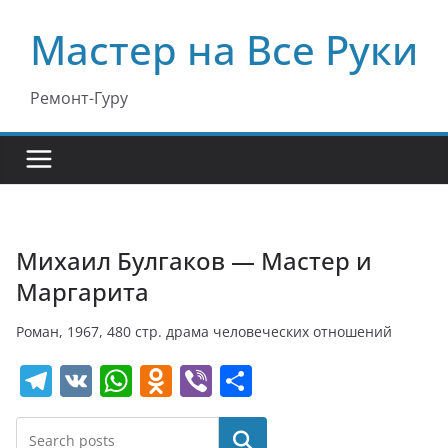
Перейти
Мастер на Все Руки
к
содержимому
Ремонт-Гуру
Михаил Булгаков — Мастер и
Маргарита
Роман, 1967, 480 стр. драма человеческих отношений
T
V
W
O
Vi
О
el
K
h
d
b
т
e
at
n
er
п
Поиск