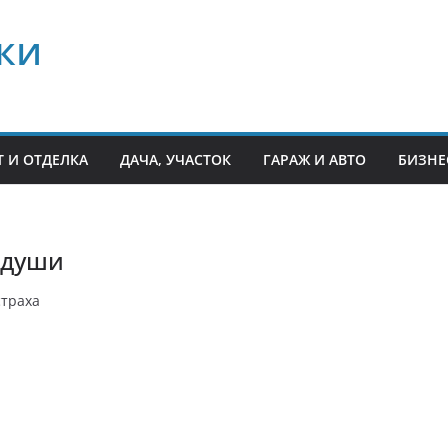
ки
 И ОТДЕЛКА
ДАЧА, УЧАСТОК
ГАРАЖ И АВТО
БИЗНЕ
 души
страха