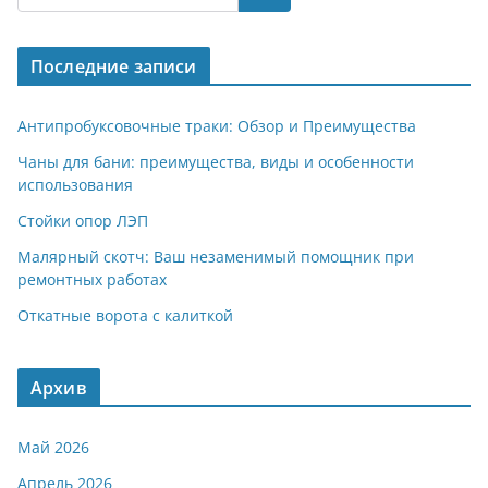
gr
s
o
р
a
A
kl
а
Последние записи
m
p
a
в
p
ss
и
Антипробуксовочные траки: Обзор и Преимущества
ni
т
Чаны для бани: преимущества, виды и особенности
использования
ki
ь
Стойки опор ЛЭП
Малярный скотч: Ваш незаменимый помощник при
ремонтных работах
Откатные ворота с калиткой
Архив
Май 2026
Апрель 2026