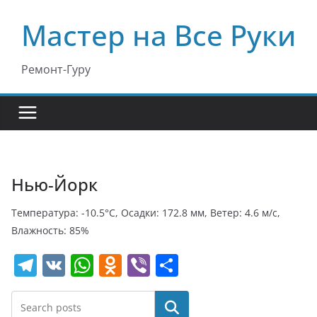
Перейти
Мастер на Все Руки
к
содержимому
Ремонт-Гуру
Нью-Йорк
Температура: -10.5°C, Осадки: 172.8 мм, Ветер: 4.6 м/с,
Влажность: 85%
T
V
W
O
Vi
О
el
K
h
d
b
т
e
at
n
er
п
Поиск