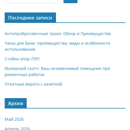
gr
s
o
р
a
A
kl
а
Последние записи
m
p
a
в
p
ss
и
Антипробуксовочные траки: Обзор и Преимущества
ni
т
Чаны для бани: преимущества, виды и особенности
использования
ki
ь
Стойки опор ЛЭП
Малярный скотч: Ваш незаменимый помощник при
ремонтных работах
Откатные ворота с калиткой
Архив
Май 2026
Апрель 2026