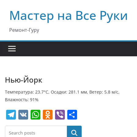
Перейти
Мастер на Все Руки
к
содержимому
Ремонт-Гуру
Нью-Йорк
Температура: 23.7°C, Осадки: 281.1 мм, Ветер: 5.8 м/с,
Влажность: 91%
T
V
W
O
Vi
О
el
K
h
d
b
т
e
at
n
er
п
Поиск