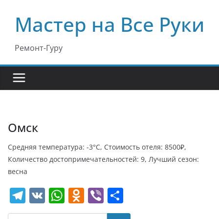
Перейти
Мастер на Все Руки
к
содержимому
Ремонт-Гуру
Омск
Средняя температура: -3°C, Стоимость отеля: 8500₽,
Количество достопримечательностей: 9, Лучший сезон:
весна
T
V
W
O
Vi
О
el
K
h
d
b
т