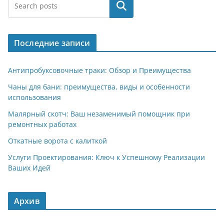
e
at
n
er
п
Поиск
gr
s
o
р
a
A
kl
а
Последние записи
m
p
a
в
p
ss
и
Антипробуксовочные траки: Обзор и Преимущества
ni
т
Чаны для бани: преимущества, виды и особенности
использования
ki
ь
Малярный скотч: Ваш незаменимый помощник при
ремонтных работах
Откатные ворота с калиткой
Услуги Проектирования: Ключ к Успешному Реализации
Ваших Идей
Архив