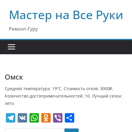
Перейти
Мастер на Все Руки
к
содержимому
Ремонт-Гуру
Омск
Средняя температура: 19°C, Стоимость отеля: 3000₽,
Количество достопримечательностей: 10, Лучший сезон:
лето
T
V
W
O
Vi
О
el
K
h
d
b
т