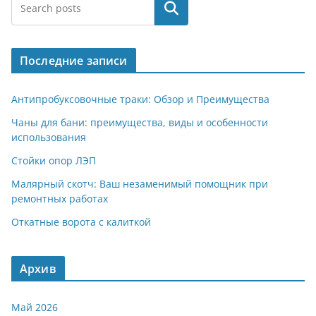
e
at
n
er
п
Поиск
gr
s
o
р
a
A
kl
а
Последние записи
m
p
a
в
p
ss
и
Антипробуксовочные траки: Обзор и Преимущества
ni
т
Чаны для бани: преимущества, виды и особенности
использования
ki
ь
Стойки опор ЛЭП
Малярный скотч: Ваш незаменимый помощник при
ремонтных работах
Откатные ворота с калиткой
Архив
Май 2026