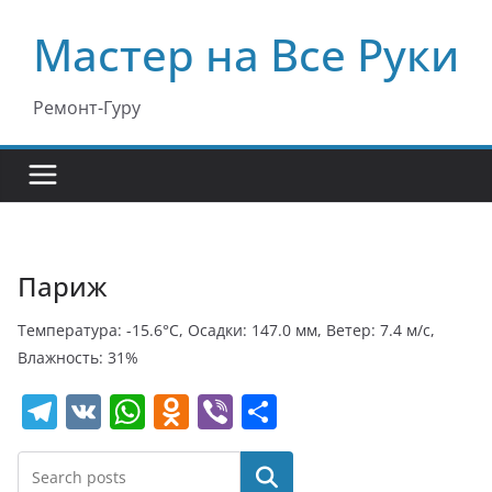
Перейти
Мастер на Все Руки
к
содержимому
Ремонт-Гуру
Париж
Температура: -15.6°C, Осадки: 147.0 мм, Ветер: 7.4 м/с,
Влажность: 31%
T
V
W
O
Vi
О
el
K
h
d
b
т
e
at
n
er
п
Поиск