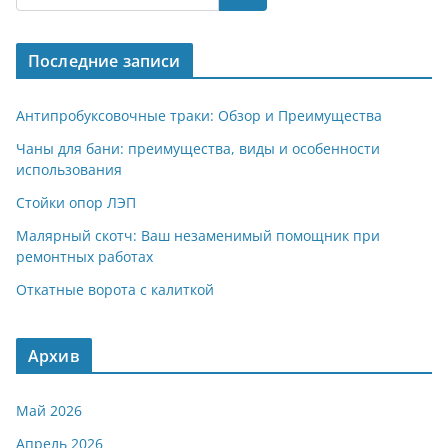
gr
s
o
р
a
A
kl
а
Последние записи
m
p
a
в
p
ss
и
Антипробуксовочные траки: Обзор и Преимущества
ni
т
Чаны для бани: преимущества, виды и особенности
использования
ki
ь
Стойки опор ЛЭП
Малярный скотч: Ваш незаменимый помощник при
ремонтных работах
Откатные ворота с калиткой
Архив
Май 2026
Апрель 2026