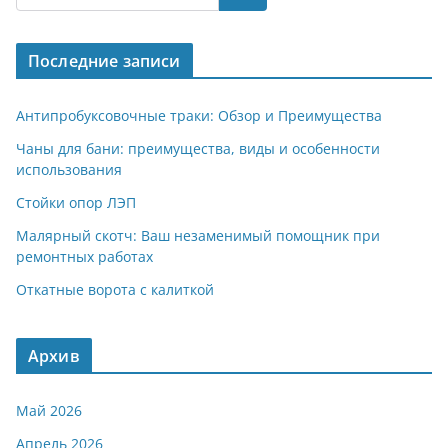
gr
s
o
р
a
A
kl
а
Последние записи
m
p
a
в
p
ss
и
Антипробуксовочные траки: Обзор и Преимущества
ni
т
Чаны для бани: преимущества, виды и особенности
использования
ki
ь
Стойки опор ЛЭП
Малярный скотч: Ваш незаменимый помощник при
ремонтных работах
Откатные ворота с калиткой
Архив
Май 2026
Апрель 2026