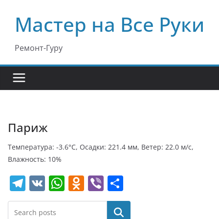
Перейти
Мастер на Все Руки
к
содержимому
Ремонт-Гуру
Париж
Температура: -3.6°C, Осадки: 221.4 мм, Ветер: 22.0 м/с,
Влажность: 10%
T
V
W
O
Vi
О
el
K
h
d
b
т
e
at
n
er
п
Поиск