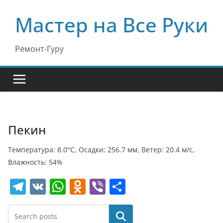
Перейти
Мастер на Все Руки
к
содержимому
Ремонт-Гуру
Пекин
Температура: 8.0°C, Осадки: 256.7 мм, Ветер: 20.4 м/с,
Влажность: 54%
T
V
W
O
Vi
О
el
K
h
d
b
т
e
at
n
er
п
Поиск