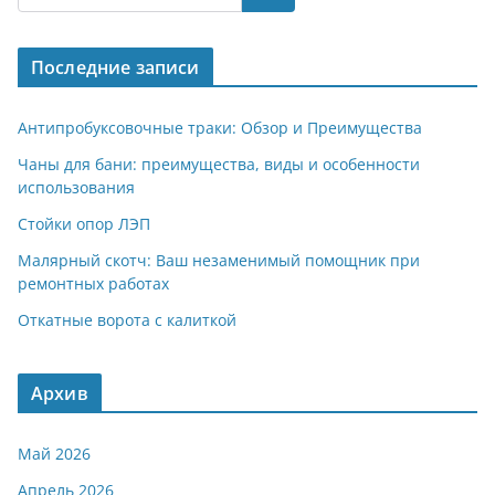
gr
s
o
р
a
A
kl
а
Последние записи
m
p
a
в
p
ss
и
Антипробуксовочные траки: Обзор и Преимущества
ni
т
Чаны для бани: преимущества, виды и особенности
использования
ki
ь
Стойки опор ЛЭП
Малярный скотч: Ваш незаменимый помощник при
ремонтных работах
Откатные ворота с калиткой
Архив
Май 2026
Апрель 2026