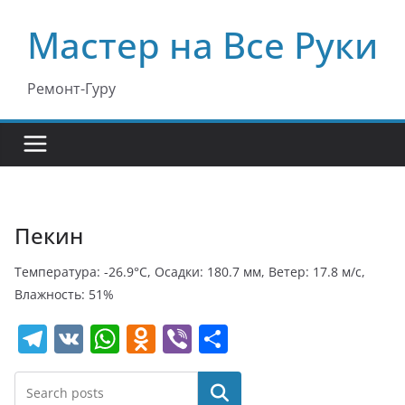
Перейти
Мастер на Все Руки
к
содержимому
Ремонт-Гуру
Пекин
Температура: -26.9°C, Осадки: 180.7 мм, Ветер: 17.8 м/с,
Влажность: 51%
T
V
W
O
Vi
О
el
K
h
d
b
т
e
at
n
er
п
Поиск