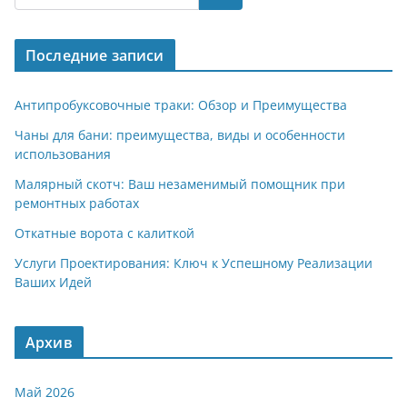
gr
s
o
р
a
A
kl
а
Последние записи
m
p
a
в
p
ss
и
Антипробуксовочные траки: Обзор и Преимущества
ni
т
Чаны для бани: преимущества, виды и особенности
использования
ki
ь
Малярный скотч: Ваш незаменимый помощник при
ремонтных работах
Откатные ворота с калиткой
Услуги Проектирования: Ключ к Успешному Реализации
Ваших Идей
Архив
Май 2026