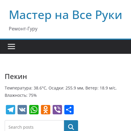
Перейти
Мастер на Все Руки
к
содержимому
Ремонт-Гуру
Пекин
Температура: 38.6°C, Осадки: 255.9 мм, Ветер: 18.9 м/с,
Влажность: 75%
T
V
W
O
Vi
О
el
K
h
d
b
т
e
at
n
er
п
Поиск