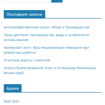
gr
s
o
р
a
A
kl
а
Последние записи
m
p
a
в
p
ss
и
Антипробуксовочные траки: Обзор и Преимущества
ni
т
Чаны для бани: преимущества, виды и особенности
использования
ki
ь
Малярный скотч: Ваш незаменимый помощник при
ремонтных работах
Откатные ворота с калиткой
Услуги Проектирования: Ключ к Успешному Реализации
Ваших Идей
Архив
Май 2026