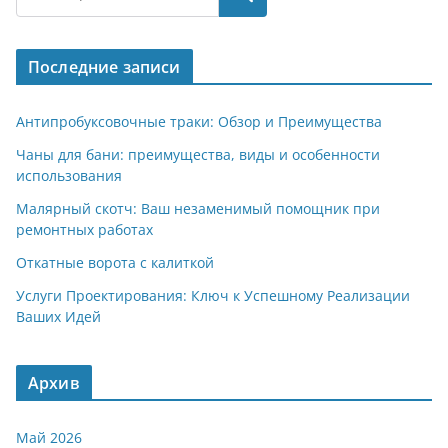
gr
s
o
р
a
A
kl
а
Последние записи
m
p
a
в
p
ss
и
Антипробуксовочные траки: Обзор и Преимущества
ni
т
Чаны для бани: преимущества, виды и особенности
использования
ki
ь
Малярный скотч: Ваш незаменимый помощник при
ремонтных работах
Откатные ворота с калиткой
Услуги Проектирования: Ключ к Успешному Реализации
Ваших Идей
Архив
Май 2026