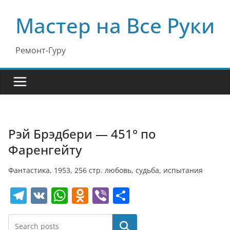
Перейти
Мастер на Все Руки
к
содержимому
Ремонт-Гуру
Рэй Брэдбери — 451° по
Фаренгейту
Фантастика, 1953, 256 стр. любовь, судьба, испытания
T
V
W
O
Vi
О
el
K
h
d
b
т
e
at
n
er
п
Поиск