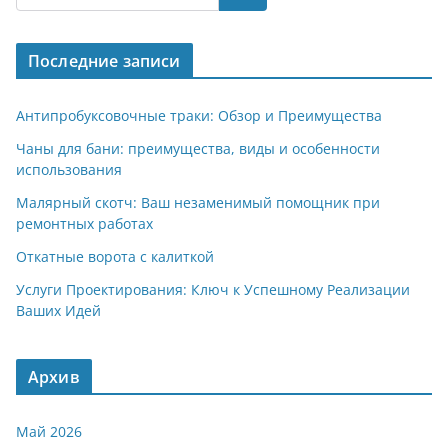
gr
s
o
р
a
A
kl
а
Последние записи
m
p
a
в
p
ss
и
Антипробуксовочные траки: Обзор и Преимущества
ni
т
Чаны для бани: преимущества, виды и особенности
использования
ki
ь
Малярный скотч: Ваш незаменимый помощник при
ремонтных работах
Откатные ворота с калиткой
Услуги Проектирования: Ключ к Успешному Реализации
Ваших Идей
Архив
Май 2026