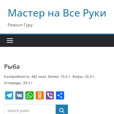
Перейти
Мастер на Все Руки
к
содержимому
Ремонт-Гуру
Рыба
Калорийность: 482 ккал, Белки: 15.6 г, Жиры: 26.9 г,
Углеводы: 39.3 г
T
V
W
O
Vi
О
el
K
h
d
b
т
e
at
n
er
п
Поиск