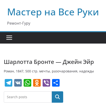
Перейти
Мастер на Все Руки
к
содержимому
Ремонт-Гуру
Шарлотта Бронте — Джейн Эйр
Роман, 1847, 500 стр. мечты, разочарования, надежды
T
V
W
O
Vi
О
el
K
h
d
b
т
e
at
n
er
п
Поиск
gr
s
o
р