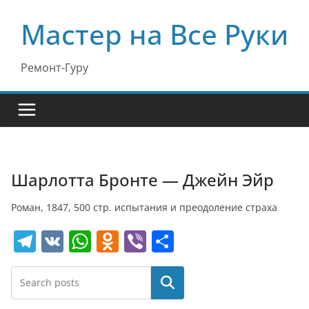
Перейти
Мастер на Все Руки
к
содержимому
Ремонт-Гуру
Шарлотта Бронте — Джейн Эйр
Роман, 1847, 500 стр. испытания и преодоление страха
T
V
W
O
Vi
О
el
K
h
d
b
т
e
at
n
er
п
Поиск
gr
s
o
р