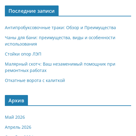
a
A
kl
а
Последние записи
m
p
a
в
p
ss
и
Антипробуксовочные траки: Обзор и Преимущества
ni
т
Чаны для бани: преимущества, виды и особенности
использования
ki
ь
Стойки опор ЛЭП
Малярный скотч: Ваш незаменимый помощник при
ремонтных работах
Откатные ворота с калиткой
Архив
Май 2026
Апрель 2026