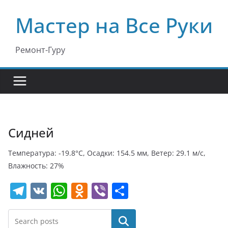
Перейти
Мастер на Все Руки
к
содержимому
Ремонт-Гуру
Сидней
Температура: -19.8°C, Осадки: 154.5 мм, Ветер: 29.1 м/с,
Влажность: 27%
T
V
W
O
Vi
О
el
K
h
d
b
т
e
at
n
er
п
Поиск