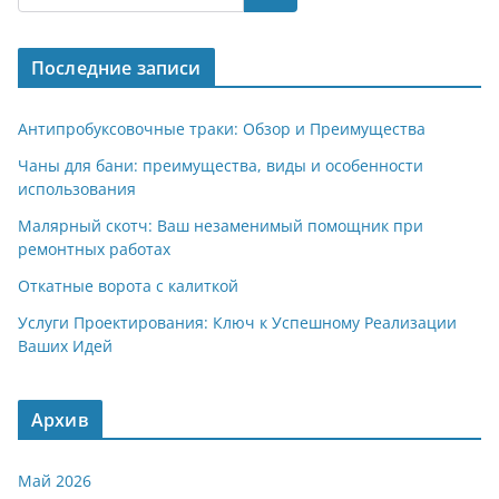
gr
s
o
р
a
A
kl
а
Последние записи
m
p
a
в
p
ss
и
Антипробуксовочные траки: Обзор и Преимущества
ni
т
Чаны для бани: преимущества, виды и особенности
использования
ki
ь
Малярный скотч: Ваш незаменимый помощник при
ремонтных работах
Откатные ворота с калиткой
Услуги Проектирования: Ключ к Успешному Реализации
Ваших Идей
Архив
Май 2026