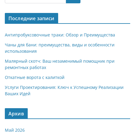
gr
s
o
р
a
A
kl
а
Последние записи
m
p
a
в
p
ss
и
Антипробуксовочные траки: Обзор и Преимущества
ni
т
Чаны для бани: преимущества, виды и особенности
использования
ki
ь
Малярный скотч: Ваш незаменимый помощник при
ремонтных работах
Откатные ворота с калиткой
Услуги Проектирования: Ключ к Успешному Реализации
Ваших Идей
Архив
Май 2026