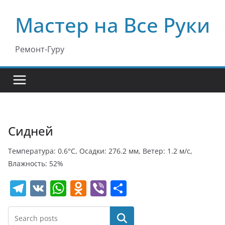
Перейти
Мастер на Все Руки
к
содержимому
Ремонт-Гуру
Сидней
Температура: 0.6°C, Осадки: 276.2 мм, Ветер: 1.2 м/с,
Влажность: 52%
T
V
W
O
Vi
О
el
K
h
d
b
т
e
at
n
er
п
Поиск